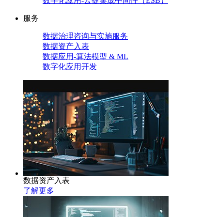
数字化应用-云捷集成中间件（ESB）
服务
数据治理咨询与实施服务
数据资产入表
数据应用-算法模型 & ML
数字化应用开发
数据资产入表
了解更多