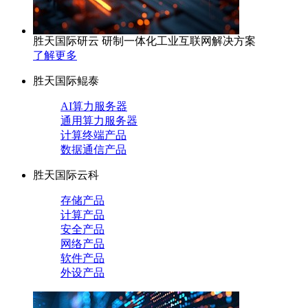
胜天国际研云 研制一体化工业互联网解决方案
了解更多
胜天国际鲲泰
AI算力服务器
通用算力服务器
计算终端产品
数据通信产品
胜天国际云科
存储产品
计算产品
安全产品
网络产品
软件产品
外设产品