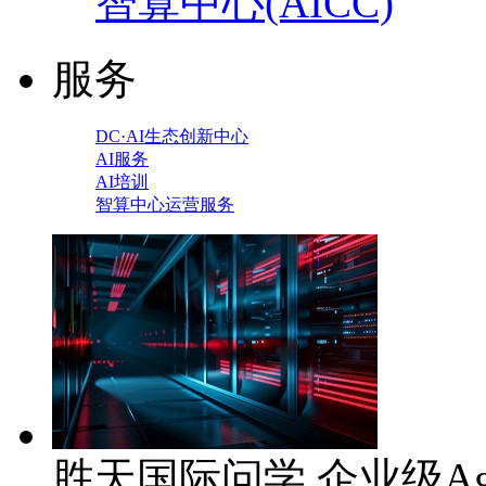
智算中心(AICC)
服务
DC·AI生态创新中心
AI服务
AI培训
智算中心运营服务
胜天国际问学 企业级Ag