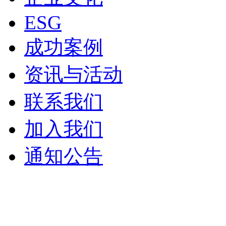
ESG
成功案例
资讯与活动
联系我们
加入我们
通知公告