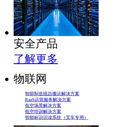
安全产品
了解更多
物联网
智能制造线边搬运解决方案
RaaS运营服务解决方案
低空场景解决方案
低空培训解决方案
智能标识识读系统（叉车专用）