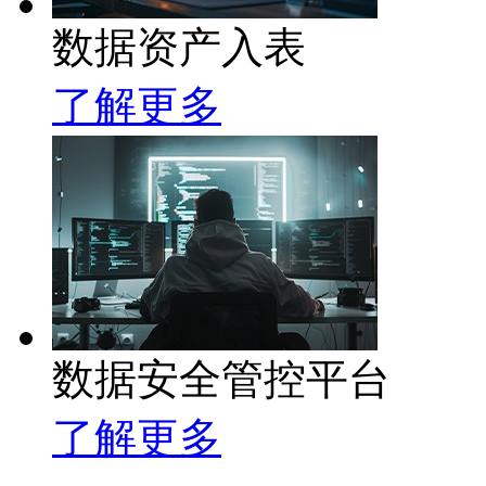
数据资产入表
了解更多
数据安全管控平台
了解更多