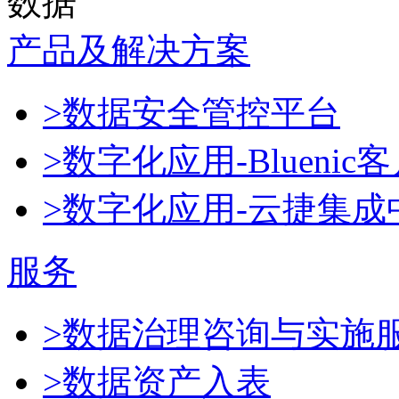
数据
产品及解决方案
>数据安全管控平台
>数字化应用-Blueni
>数字化应用-云捷集成
服务
>数据治理咨询与实施
>数据资产入表