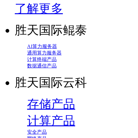
了解更多
胜天国际鲲泰
AI算力服务器
通用算力服务器
计算终端产品
数据通信产品
胜天国际云科
存储产品
计算产品
安全产品