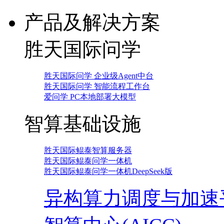
产品及解决方案
胜天国际问学
胜天国际问学 企业级Agent中台
胜天国际问学 智能流程工作台
爱问学 PC本地部署大模型
智算基础设施
胜天国际鲲泰智算服务器
胜天国际鲲泰问学一体机
胜天国际鲲泰问学一体机DeepSeek版
异构算力调度与加速