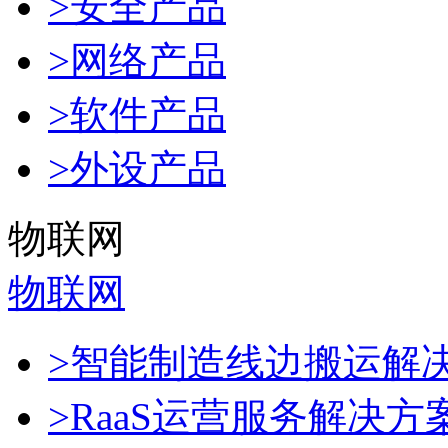
>安全产品
>网络产品
>软件产品
>外设产品
物联网
物联网
>智能制造线边搬运解
>RaaS运营服务解决方