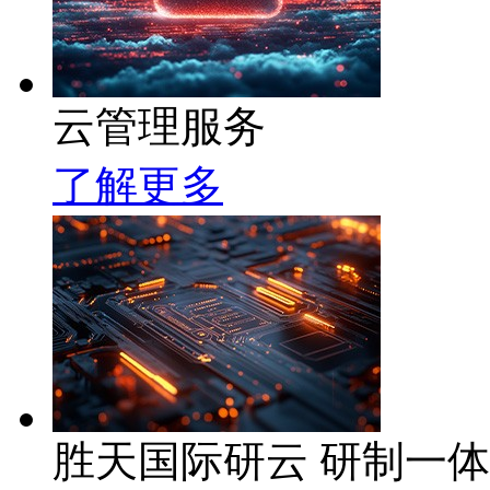
云管理服务
了解更多
胜天国际研云 研制一