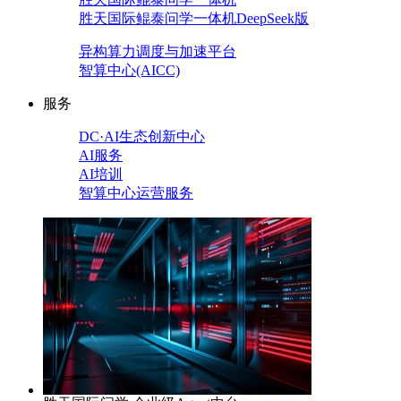
胜天国际鲲泰问学一体机DeepSeek版
异构算力调度与加速平台
智算中心(AICC)
服务
DC·AI生态创新中心
AI服务
AI培训
智算中心运营服务