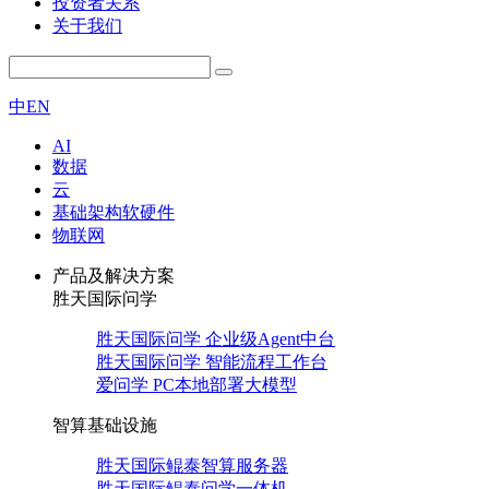
投资者关系
关于我们
中
EN
AI
数据
云
基础架构软硬件
物联网
产品及解决方案
胜天国际问学
胜天国际问学 企业级Agent中台
胜天国际问学 智能流程工作台
爱问学 PC本地部署大模型
智算基础设施
胜天国际鲲泰智算服务器
胜天国际鲲泰问学一体机