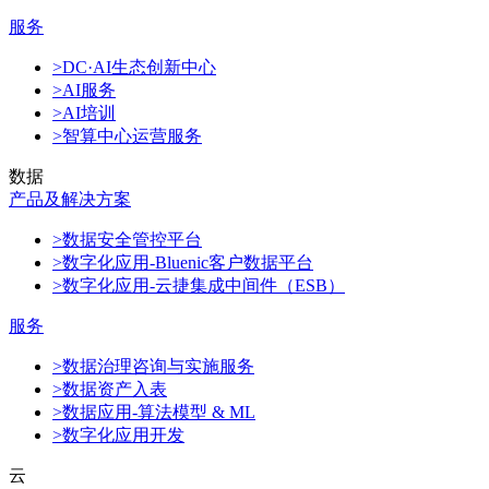
服务
>DC·AI生态创新中心
>AI服务
>AI培训
>智算中心运营服务
数据
产品及解决方案
>数据安全管控平台
>数字化应用-Bluenic客户数据平台
>数字化应用-云捷集成中间件（ESB）
服务
>数据治理咨询与实施服务
>数据资产入表
>数据应用-算法模型 & ML
>数字化应用开发
云