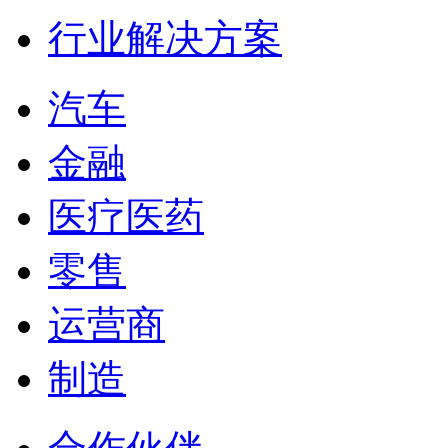
行业解决方案
汽车
金融
医疗医药
零售
运营商
制造