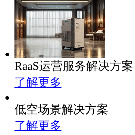
RaaS运营服务解决方案
了解更多
低空场景解决方案
了解更多