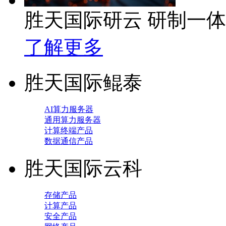
胜天国际研云 研制一
了解更多
胜天国际鲲泰
AI算力服务器
通用算力服务器
计算终端产品
数据通信产品
胜天国际云科
存储产品
计算产品
安全产品