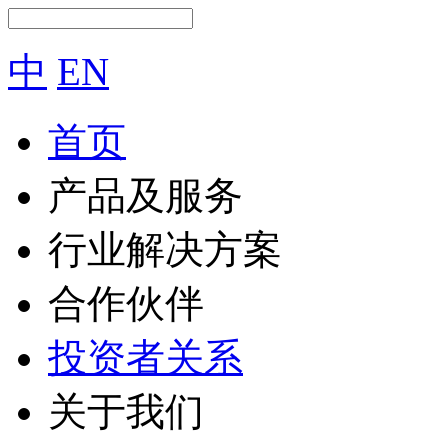
中
EN
首页
产品及服务
行业解决方案
合作伙伴
投资者关系
关于我们