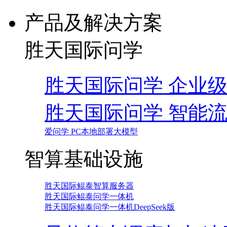
产品及解决方案
胜天国际问学
胜天国际问学 企业级A
胜天国际问学 智能
爱问学 PC本地部署大模型
智算基础设施
胜天国际鲲泰智算服务器
胜天国际鲲泰问学一体机
胜天国际鲲泰问学一体机DeepSeek版