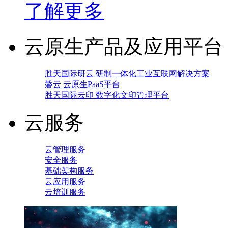
了解更多
云原生产品及应用平台
胜天国际研云 研制一体化工业互联网解决方案
磐云 云原生PaaS平台
胜天国际云印 数字化文印管理平台
云服务
云管理服务
安全服务
基础架构服务
云应用服务
云培训服务