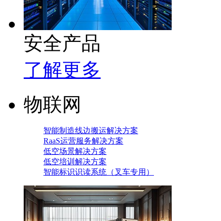
安全产品
了解更多
物联网
智能制造线边搬运解决方案
RaaS运营服务解决方案
低空场景解决方案
低空培训解决方案
智能标识识读系统（叉车专用）