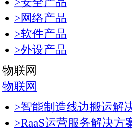
>安全产品
>网络产品
>软件产品
>外设产品
物联网
物联网
>智能制造线边搬运解
>RaaS运营服务解决方