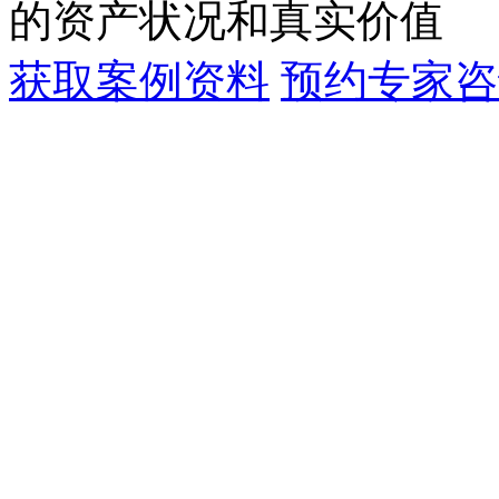
的资产状况和真实价值
获取案例资料
预约专家咨