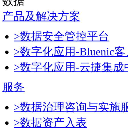
数据
产品及解决方案
>数据安全管控平台
>数字化应用-Blueni
>数字化应用-云捷集成
服务
>数据治理咨询与实施
>数据资产入表