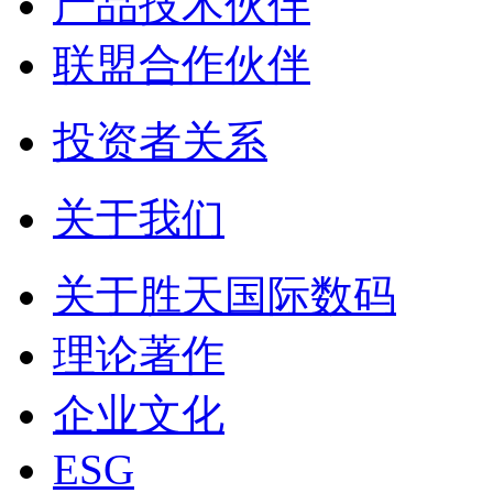
产品技术伙伴
联盟合作伙伴
投资者关系
关于我们
关于胜天国际数码
理论著作
企业文化
ESG