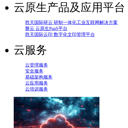
云原生产品及应用平台
胜天国际研云 研制一体化工业互联网解决方案
磐云 云原生PaaS平台
胜天国际云印 数字化文印管理平台
云服务
云管理服务
安全服务
基础架构服务
云应用服务
云培训服务