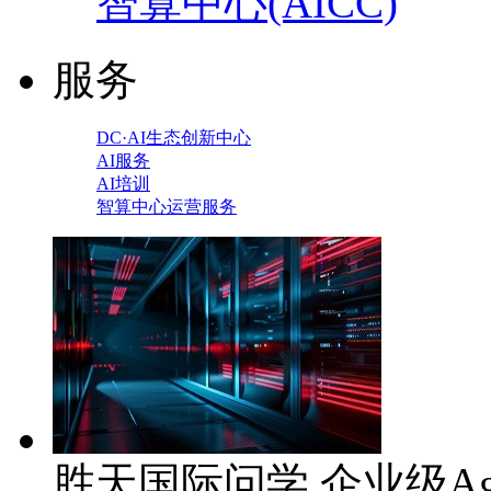
智算中心(AICC)
服务
DC·AI生态创新中心
AI服务
AI培训
智算中心运营服务
胜天国际问学 企业级Ag